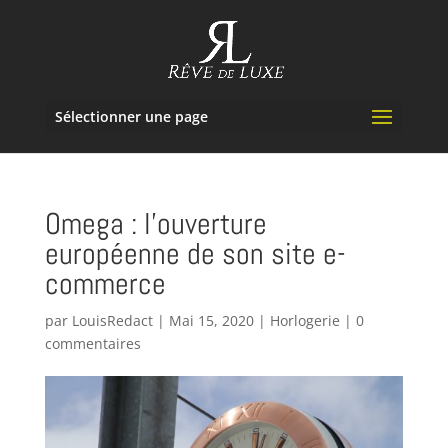
Sélectionner une page
Omega : l’ouverture
européenne de son site e-
commerce
par
LouisRedact
|
Mai 15, 2020
|
Horlogerie
|
0
commentaires