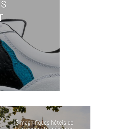
rs
r
3 magnifiques hôtels de
luxe pour votre séjour au