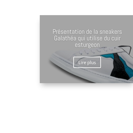
Présentation de la sneakers
Galathéa qui utilise du cuir
esturgeon
Lire plus