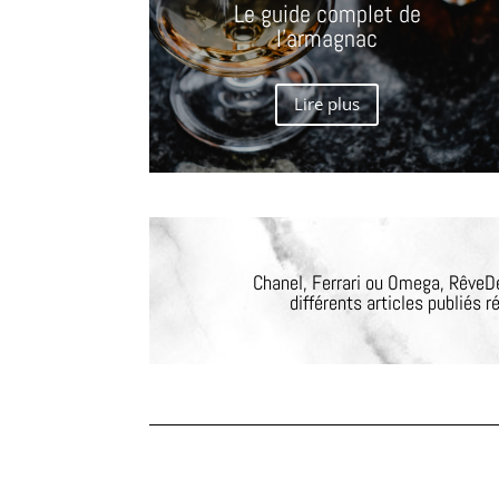
Le guide complet de
l’armagnac
Lire plus
Chanel, Ferrari ou Omega, RêveDe
différents articles publiés r