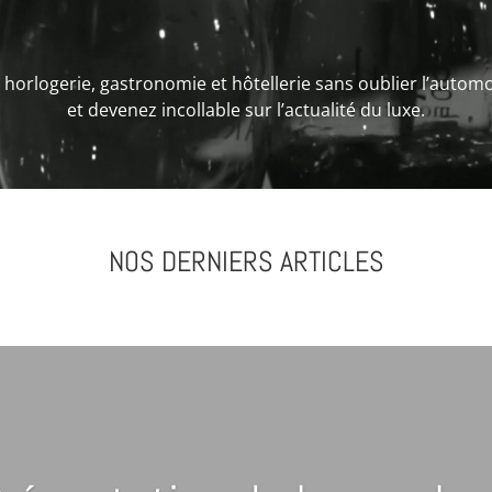
, horlogerie, gastronomie et hôtellerie sans oublier l’automo
et devenez incollable sur l’actualité du luxe.
NOS DERNIERS ARTICLES