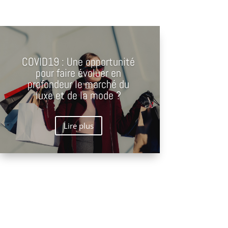
COVID19 : Une opportunité
pour faire évoluer en
profondeur le marché du
luxe et de la mode ?
Lire plus