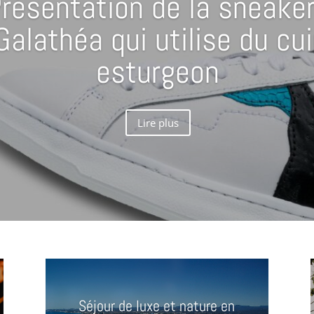
résentation de la sneake
Galathéa qui utilise du cui
esturgeon
Lire plus
Séjour de luxe et nature en