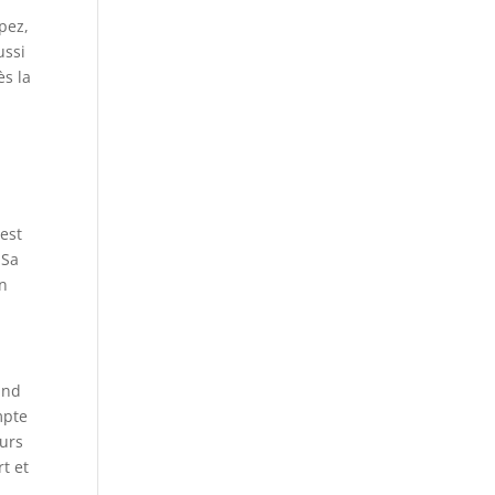
pez,
ussi
ès la
s
 est
 Sa
un
and
mpte
eurs
rt et