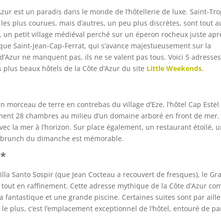
Azur est un paradis dans le monde de l’hôtellerie de luxe. Saint-Tro
les plus courues, mais d’autres, un peu plus discrètes, sont tout a
, un petit village médiéval perché sur un éperon rocheux juste apr
ique Saint-Jean-Cap-Ferrat, qui s’avance majestueusement sur la
 d’Azur ne manquent pas, ils ne se valent pas tous. Voici 5 adresse
es plus beaux hôtels de la Côte d’Azur du site
Little Weekends
.
 morceau de terre en contrebas du village d’Eze, l’hôtel Cap Estel
ement 28 chambres au milieu d’un domaine arboré en front de mer.
c la mer à l’horizon. Sur place également, un restaurant étoilé, 
 Le brunch du dimanche est mémorable.
**
Villa Santo Sospir (que Jean Cocteau a recouvert de fresques), le Gr
t tout en raffinement. Cette adresse mythique de la Côte d’Azur co
a fantastique et une grande piscine. Certaines suites sont par aill
 le plus, c’est l’emplacement exceptionnel de l’hôtel, entouré de pa