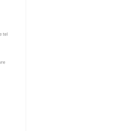
e tel
vre